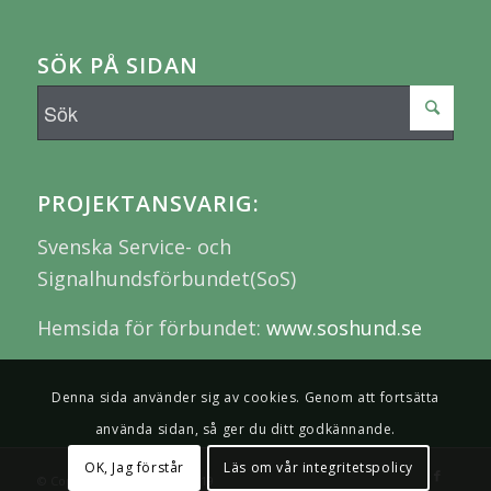
SÖK PÅ SIDAN
PROJEKTANSVARIG:
Svenska Service- och
Signalhundsförbundet(SoS)
Hemsida för förbundet:
www.soshund.se
Denna sida använder sig av cookies. Genom att fortsätta
använda sidan, så ger du ditt godkännande.
OK, Jag förstår
Läs om vår integritetspolicy
© Copyright - Smarthund 2019