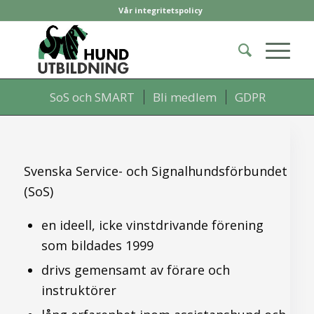
Vår integritetspolicy
SoS och SMART
Bli medlem
GDPR
Svenska Service- och Signalhundsförbundet
(SoS)
en ideell, icke vinstdrivande förening
som bildades 1999
drivs gemensamt av förare och
instruktörer