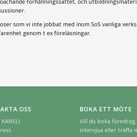
oachande förhållningssättet, och utbildningsmateria
kussioner.
er som vi inte jobbat med inom SoS vanliga verks
arenhet genom t ex föreläsningar.
AKTA OSS
BOKA ETT MÖTE
 KANSLI
Vill du boka föredrag,
ress
intervjua eller träffa