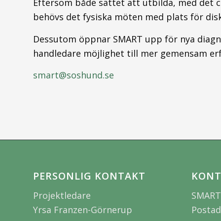
Eftersom både sättet att utbilda, med det c
behövs det fysiska möten med plats för dis
Dessutom öppnar SMART upp för nya diagnos
handledare möjlighet till mer gemensam erf
smart@soshund.se
PERSONLIG KONTAKT
KONT
Projektledare
SMART
Yrsa Franzen-Görnerup
Postad