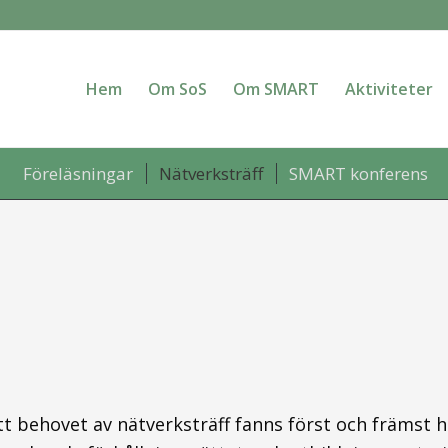
Hem
Om SoS
Om SMART
Aktiviteter
Föreläsningar
Nätverksträff
SMART konferens
tt behovet av nätverksträff fanns först och främst 