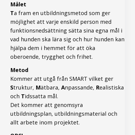
Målet
T
a fram en utbildningsmetod som ger
möjlighet att varje enskild person med
funktionsnedsättning sätta sina egna mål i
vad hunden ska lära sig och hur hunden kan
hjälpa dem i hemmet för att öka
oberoende, trygghet och frihet.
Metod
Kommer att utgå från SMART vilket ger
S
truktur,
M
ätbara,
A
npassande,
R
ealistiska
och
T
idssatta mål.
Det kommer att genomsyra
utbildningsplan, utbildningsmaterial och
allt arbete inom projektet.